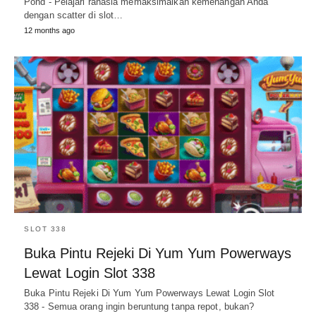
Pond - Pelajari rahasia memaksimalkan kemenangan Anda
dengan scatter di slot…
12 months ago
SLOT 338
Buka Pintu Rejeki Di Yum Yum Powerways
Lewat Login Slot 338
Buka Pintu Rejeki Di Yum Yum Powerways Lewat Login Slot
338 - Semua orang ingin beruntung tanpa repot, bukan?