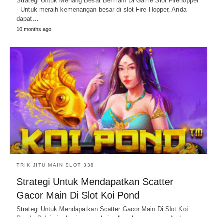
Strategi Untuk Menang Besar Bermain Di Game Slot Firehopper
- Untuk meraih kemenangan besar di slot Fire Hopper, Anda
dapat…
10 months ago
TRIK JITU MAIN SLOT 338
Strategi Untuk Mendapatkan Scatter
Gacor Main Di Slot Koi Pond
Strategi Untuk Mendapatkan Scatter Gacor Main Di Slot Koi