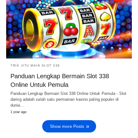
TRIK JITU MAIN SLOT 338
Panduan Lengkap Bermain Slot 338
Online Untuk Pemula
Panduan Lengkap Bermain Slot 338 Online Untuk Pemula - Slot
daring adalah salah satu permainan kasino paling populer di
dunia…
1 year ago
Show more Posts