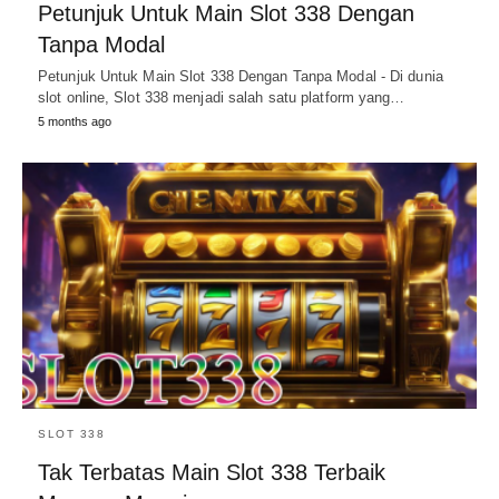
Petunjuk Untuk Main Slot 338 Dengan
Tanpa Modal
Petunjuk Untuk Main Slot 338 Dengan Tanpa Modal - Di dunia
slot online, Slot 338 menjadi salah satu platform yang…
5 months ago
SLOT 338
Tak Terbatas Main Slot 338 Terbaik