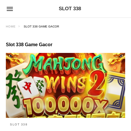
SLOT 338
HOME
SLOT 338 GAME GACOR
Slot 338 Game Gacor
SLOT 338