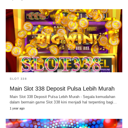
SLOT 338
Main Slot 338 Deposit Pulsa Lebih Murah
Main Slot 338 Deposit Pulsa Lebih Murah - Segala kemudahan
dalam bermain game Slot 338 kini menjadi hal terpenting bagi…
1 year ago