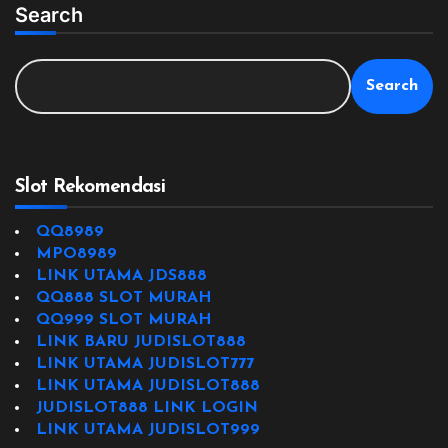
Search
Search
Slot Rekomendasi
QQ8989
MPO8989
LINK UTAMA JDS888
QQ888 SLOT MURAH
QQ999 SLOT MURAH
LINK BARU JUDISLOT888
LINK UTAMA JUDISLOT777
LINK UTAMA JUDISLOT888
JUDISLOT888 LINK LOGIN
LINK UTAMA JUDISLOT999