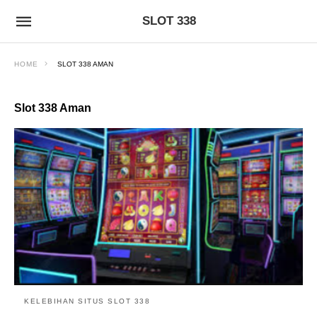
SLOT 338
HOME
SLOT 338 AMAN
Slot 338 Aman
KELEBIHAN SITUS SLOT 338