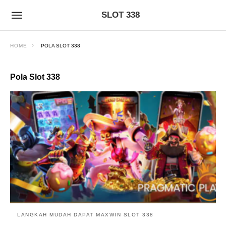
SLOT 338
HOME
POLA SLOT 338
Pola Slot 338
LANGKAH MUDAH DAPAT MAXWIN SLOT 338